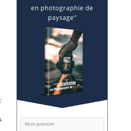
en photographie de
paysage"
t
s